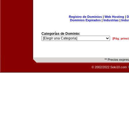
Registro de Dominios
|
Web Hosting
|
D
Dominios Expirados
|
Industrias
|
Indu
Categorías de Dominio:
[Pág. princi
** Precios expre
© 2002/2022 Solo10.com