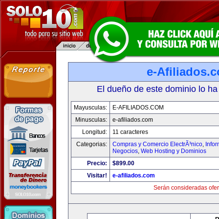
e-Afiliados.
El dueño de este dominio lo ha
Mayusculas:
E-AFILIADOS.COM
Minusculas:
e-afiliados.com
Longitud:
11 caracteres
Categorias:
Compras y Comercio ElectrÃ³nico
,
Info
Negocios
,
Web Hosting y Dominios
Precio:
$899.00
Visitar!
e-afiliados.com
Serán consideradas ofer