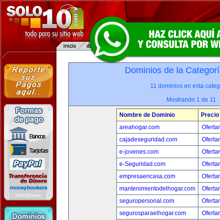
Dominios de la Categorí
11 dominios en esta categ
Mostrando 1 de 11
Nombre de Dominio
Precio
areahogar.com
Oferta
cajadeseguridad.com
Oferta
e-jovenes.com
Oferta
e-Seguridad.com
Oferta
empresaencasa.com
Oferta
mantenimientodelhogar.com
Oferta
seguropersonal.com
Oferta
segurosparaelhogar.com
Oferta